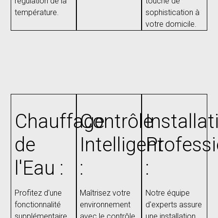
régulation de la
touche de
température.
sophistication à
votre domicile.
Chauffage
Contrôle
Installat
de
Intelligent
Professi
l'Eau :
:
:
Profitez d'une
Maîtrisez votre
Notre équipe
fonctionnalité
environnement
d'experts assure
supplémentaire
avec le contrôle
une installation