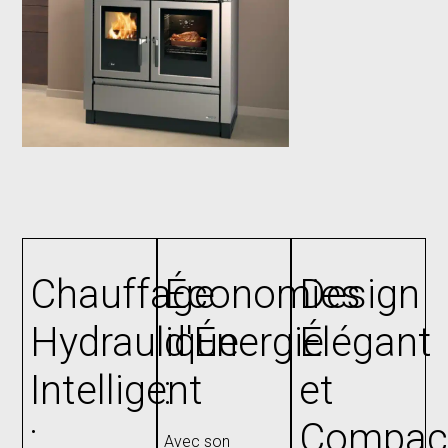
Chauffage
Économies
Design
Hydraulique
d'Énergie
Élégant
Intelligent
:
et
:
Compac
Avec son