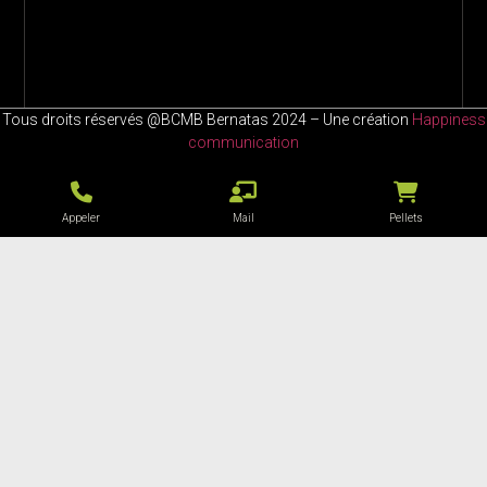
Tous droits réservés @BCMB Bernatas 2024 – Une création
Happiness
communication
Appeler
Mail
Pellets