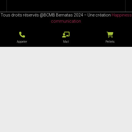
Tous droits réservés @BCMB Bernatas 2024 – Une création
Happiness
communication
Appeler
Mail
Pellets