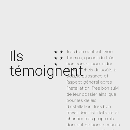
Ils
★
★
Très bon contact avec
Aprè
★
★
Thomas, qui est de très
d'un 
★
bon conseil pour aider
déci
témoignent
dans le choix du poêle à
l'ins
bois, la puissance et
mauv
l'aspect général après
trav
l'installation. Très bon suivi
prop
de leur dossier ainsi que
pers
pour les délais
agré
d'installation. Très bon
comp
travail des installateurs et
l'équi
chantier très propre. ils
Didie
donnent de bons conseils